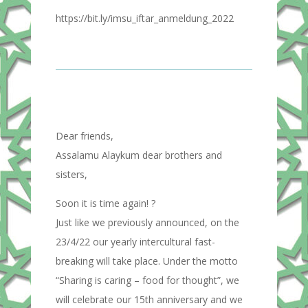
https://bit.ly/imsu_iftar_anmeldung_2022
Dear friends,
Assalamu Alaykum dear brothers and
sisters,
Soon it is time again! ?
Just like we previously announced, on the
23/4/22 our yearly intercultural fast-
breaking will take place. Under the motto
“Sharing is caring – food for thought”, we
will celebrate our 15th anniversary and we