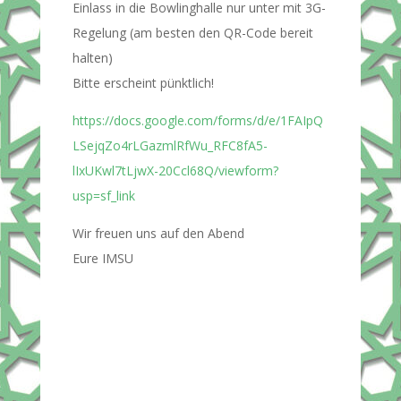
Einlass in die Bowlinghalle nur unter mit 3G-
Regelung (am besten den QR-Code bereit
halten)
Bitte erscheint pünktlich!
https://docs.google.com/forms/d/e/1FAIpQ
LSejqZo4rLGazmlRfWu_RFC8fA5-
lIxUKwl7tLjwX-20Ccl68Q/viewform?
usp=sf_link
Wir freuen uns auf den Abend
Eure IMSU