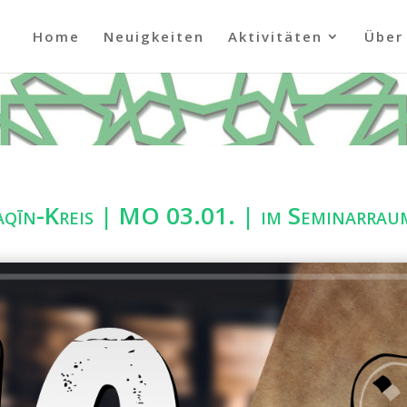
Home
Neuigkeiten
Aktivitäten
Über
qīn-Kreis | MO 03.01. | im Seminarraum