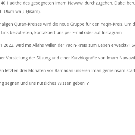
ie 40 Hadithe des gesegneten Imam Nawawi durchzugehen. Dabei beruft
l-ʿUlūm wa-‚l-Ḥikam).
ligen Quran-Kreises wird die neue Gruppe für den Yaqin-Kreis. Um 
nk beizutreten, kontaktiert uns per Email oder auf Instagram.
22, wird mit Allahs Willen der Yaqīn-Kreis zum Leben erweckt? ! Se
 den letzten drei Monaten vor Ramadan unseren Imān gemeinsam stär
ung segnen und uns nützliches Wissen geben. ?