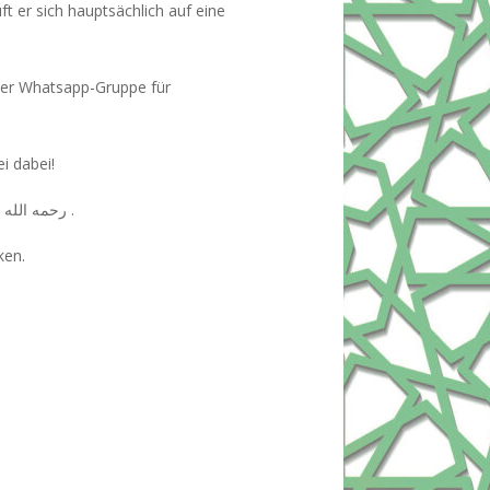
 er sich hauptsächlich auf eine
der Whatsapp-Gruppe für
i dabei!
Wir beginnen in sha Allah mit einer Vorstellung der Sitzung und einer Kurzbiografie von Imam Nawawi رحمه الله .
ken.